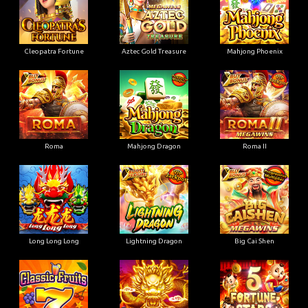
Cleopatra Fortune
Aztec Gold Treasure
Mahjong Phoenix
Roma
Mahjong Dragon
Roma II
Long Long Long
Lightning Dragon
Big Cai Shen