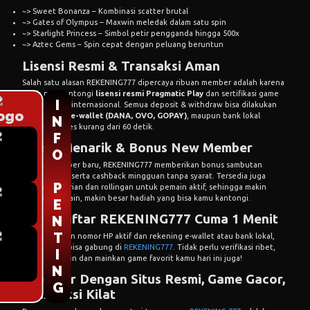
~> Sweet Bonanza – Kombinasi scatter brutal
~> Gates of Olympus – Maxwin meledak dalam satu spin
~> Starlight Princess – Simbol petir pengganda hingga 500x
~> Aztec Gems – Spin cepat dengan peluang beruntun
Lisensi Resmi & Transaksi Aman
Salah satu alasan REKENING777 dipercaya ribuan member adalah karena
telah mengantongi
lisensi resmi Pragmatic Play
dan sertifikasi game
INFO PENTING
dari lembaga internasional. Semua deposit & withdraw bisa dilakukan
melalui
Qris, e-wallet (DANA, OVO, GOPAY)
, maupun bank lokal
dengan proses kurang dari 60 detik.
Event Menarik & Bonus New Member
Khusus member baru, REKENING777 memberikan bonus sambutan
hingga 100% serta cashback mingguan tanpa syarat. Tersedia juga
turnamen harian dan rollingan untuk pemain aktif, sehingga makin
banyak bermain, makin besar hadiah yang bisa kamu kantongi.
Cara Daftar REKENING777 Cuma 1 Menit
Cukup siapkan nomor HP aktif dan rekening e-wallet atau bank lokal,
kamu sudah bisa gabung di
REKENING777
. Tidak perlu verifikasi ribet,
langsung login dan mainkan game favorit kamu hari ini juga!
Provider Dengan Situs Resmi, Game Gacor,
Transaksi Kilat