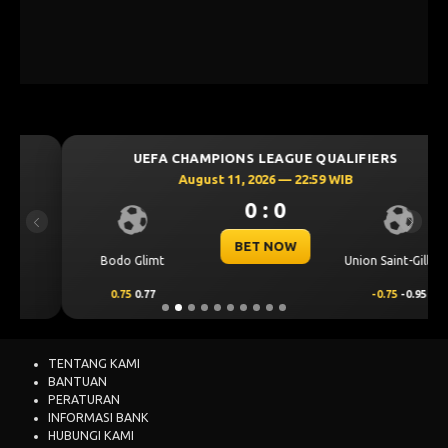
UEFA CHAMPIONS LEAGUE QUALIFIERS
August 11, 2026 — 22:59 WIB
0 : 0
Previous
Next
BET NOW
Bodo Glimt
Union Saint-Gilloise
0.75
0.77
-0.75
-0.95
TENTANG KAMI
BANTUAN
PERATURAN
INFORMASI BANK
HUBUNGI KAMI