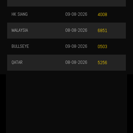
HK SIANG
09-08-2026
4008
MALAYSIA
08-08-2026
6851
BULLSEYE
09-08-2026
0503
QATAR
08-08-2026
5256