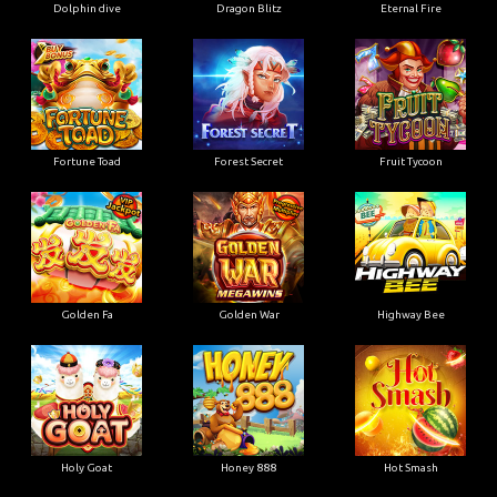
Dolphin dive
Dragon Blitz
Eternal Fire
Fortune Toad
Forest Secret
Fruit Tycoon
Golden Fa
Golden War
Highway Bee
Holy Goat
Honey 888
Hot Smash