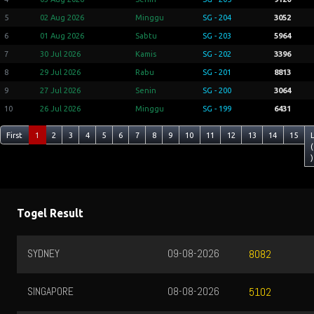
5
02 Aug 2026
Minggu
SG - 204
3052
6
01 Aug 2026
Sabtu
SG - 203
5964
7
30 Jul 2026
Kamis
SG - 202
3396
8
29 Jul 2026
Rabu
SG - 201
8813
9
27 Jul 2026
Senin
SG - 200
3064
10
26 Jul 2026
Minggu
SG - 199
6431
First
1
2
3
4
5
6
7
8
9
10
11
12
13
14
15
(
)
Togel Result
SYDNEY
09-08-2026
8082
SINGAPORE
08-08-2026
5102