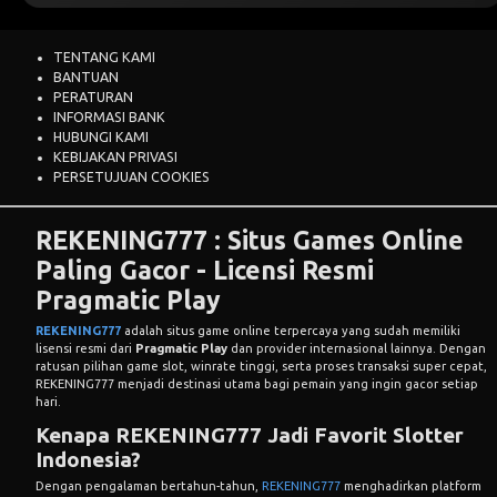
TENTANG KAMI
BANTUAN
PERATURAN
INFORMASI BANK
HUBUNGI KAMI
KEBIJAKAN PRIVASI
PERSETUJUAN COOKIES
REKENING777 : Situs Games Online
Paling Gacor - Licensi Resmi
Pragmatic Play
REKENING777
adalah situs game online terpercaya yang sudah memiliki
lisensi resmi dari
Pragmatic Play
dan provider internasional lainnya. Dengan
ratusan pilihan game slot, winrate tinggi, serta proses transaksi super cepat,
REKENING777 menjadi destinasi utama bagi pemain yang ingin gacor setiap
hari.
Kenapa REKENING777 Jadi Favorit Slotter
Indonesia?
Dengan pengalaman bertahun-tahun,
REKENING777
menghadirkan platform