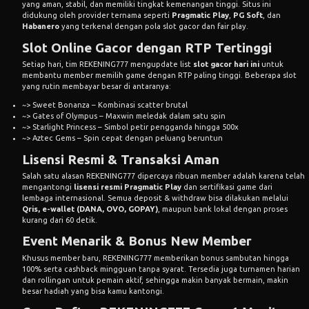
yang aman, stabil, dan memiliki tingkat kemenangan tinggi. Situs ini
didukung oleh provider ternama seperti
Pragmatic Play
,
PG Soft
, dan
Habanero
yang terkenal dengan pola slot gacor dan fair play.
Slot Online Gacor dengan RTP Tertinggi
Setiap hari, tim REKENING777 mengupdate list
slot gacor hari ini
untuk
membantu member memilih game dengan RTP paling tinggi. Beberapa slot
yang rutin membayar besar di antaranya:
~> Sweet Bonanza – Kombinasi scatter brutal
~> Gates of Olympus – Maxwin meledak dalam satu spin
~> Starlight Princess – Simbol petir pengganda hingga 500x
~> Aztec Gems – Spin cepat dengan peluang beruntun
Lisensi Resmi & Transaksi Aman
Salah satu alasan REKENING777 dipercaya ribuan member adalah karena telah
mengantongi
lisensi resmi Pragmatic Play
dan sertifikasi game dari
lembaga internasional. Semua deposit & withdraw bisa dilakukan melalui
Qris, e-wallet (DANA, OVO, GOPAY)
, maupun bank lokal dengan proses
kurang dari 60 detik.
Event Menarik & Bonus New Member
Khusus member baru, REKENING777 memberikan bonus sambutan hingga
100% serta cashback mingguan tanpa syarat. Tersedia juga turnamen harian
dan rollingan untuk pemain aktif, sehingga makin banyak bermain, makin
besar hadiah yang bisa kamu kantongi.