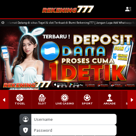
Selamat Datang di situs Togel & slot Terkuat di Bumi Rekening777 [ Jangan Lupa Add Whatsapp 
TOGEL
SLOT
LIVE CASINO
SPORT
ARCADE
SABU