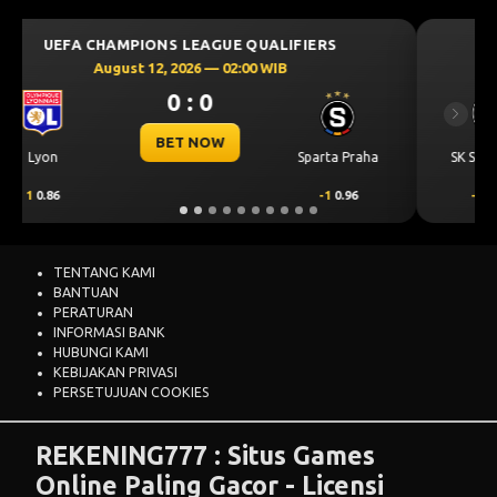
UEFA CHAMPIONS LEAGUE QUALIFIERS
August 12, 2026 — 01:30 WIB
0 : 0
Previous
Next
BET NOW
SK Sturm Graz
Fenerbahce
-0.5
0.95
0.5
0.87
TENTANG KAMI
BANTUAN
PERATURAN
INFORMASI BANK
HUBUNGI KAMI
KEBIJAKAN PRIVASI
PERSETUJUAN COOKIES
REKENING777 : Situs Games
Online Paling Gacor - Licensi